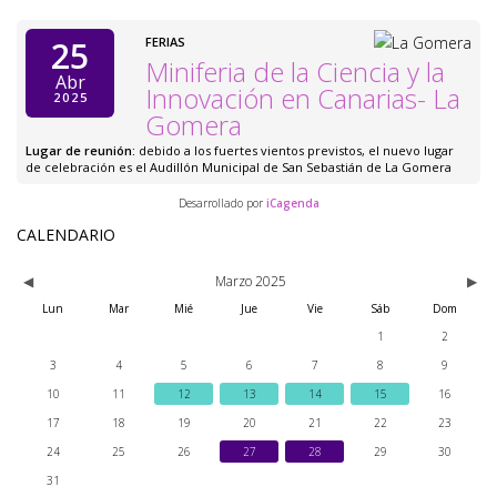
25
FERIAS
Miniferia de la Ciencia y la
Abr
Innovación en Canarias- La
2025
Gomera
Lugar de reunión:
debido a los fuertes vientos previstos, el nuevo lugar
de celebración es el Audillón Municipal de San Sebastián de La Gomera
Desarrollado por
iCagenda
Mes
Mes
Mes
Próx
Próx
Próx
CALENDARIO
anterior
anterior
anterior
mes
mes
mes
Marzo 2025
Lun
Mar
Mié
Jue
Vie
Sáb
Dom
1
2
3
4
5
6
7
8
9
10
11
12
13
14
15
16
17
18
19
20
21
22
23
24
25
26
27
28
29
30
31