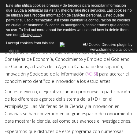
Este sitio utiliza cookies propias y de terceros para recopilar información
que ayuda a optimizar su visita y mejorar nuestros servicios. Las cookies no
se utilizan para recoger información de carácter personal. Usted puede
permitir su uso o rechazarlo, así como cambiar la configuración de cookies
en cualquier momento. Si continua navegando, consideramos que acepta
Programa
su uso. To find out more about the cookies we use and how to delete them,
see our
privacy policy
.
I accept cookies from this site.
Las
Miniferias de la Ciencia y la Innovación
constituyen un
Agree
evento de difusión para toda Canarias que organiza la
Consejería de Economía, Conocimiento y Empleo del Gobierno
de Canarias, a través de la Agencia Canaria de Investigación,
Innovación y Sociedad de la Información (
ACIISI
) para acercar el
conocimiento científico e innovador a los estudiantes.
Con este evento, el Ejecutivo canario promueve la participación
de los diferentes agentes del sistema de la I+D+i en el
Archipiélago. Las Miniferias de la Ciencia y la Innovación en
Canarias se han convertido en un gran espacio de conocimiento
para mostrar la ciencia, así como sus avances e investigaciones.
Esperamos que disfrutes de este programa con numerosas