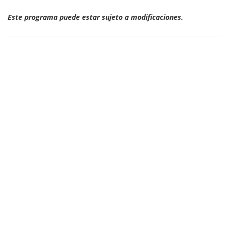
Este programa puede estar sujeto a modificaciones.
928 458 302
ciencia.conocimiento@gobiernodecanarias.org
Síguenos en nuestras redes: