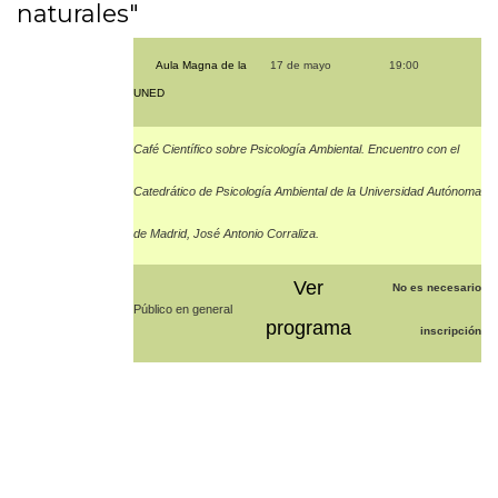
naturales"
Aula Magna de la
17 de mayo
19:00
UNED
Café Científico sobre Psicología Ambiental. Encuentro con el
Catedrático de Psicología Ambiental de la Universidad Autónoma
de Madrid, José Antonio Corraliza.
Ver
No es necesario
Público en general
programa
inscripción