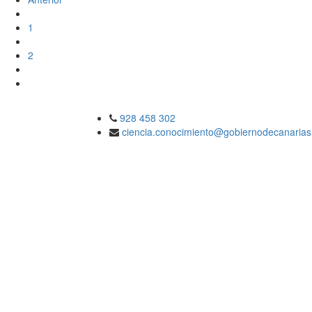
1
2
928 458 302
ciencia.conocimiento@gobiernodecanarias