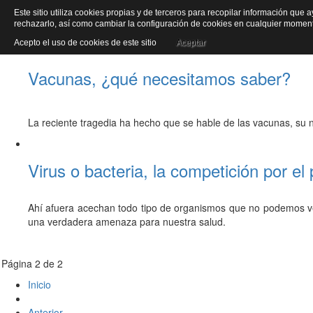
Este sitio utiliza cookies propias y de terceros para recopilar información que 
Salud
Inic
rechazarlo, así como cambiar la configuración de cookies en cualquier mome
Acepto el uso de cookies de este sitio
Aceptar
Vacunas, ¿qué necesitamos saber?
La reciente tragedia ha hecho que se hable de las vacunas, su n
Virus o bacteria, la competición por el
Ahí afuera acechan todo tipo de organismos que no podemos ver
una verdadera amenaza para nuestra salud.
Página 2 de 2
Inicio
Anterior