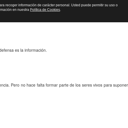
n para recoger información de carácter personal. Usted puede permitir su uso o
fica
ormación en nuestra
Política de Cookies
.
defensa es la información.
cia. Pero no hace falta formar parte de los seres vivos para suponer