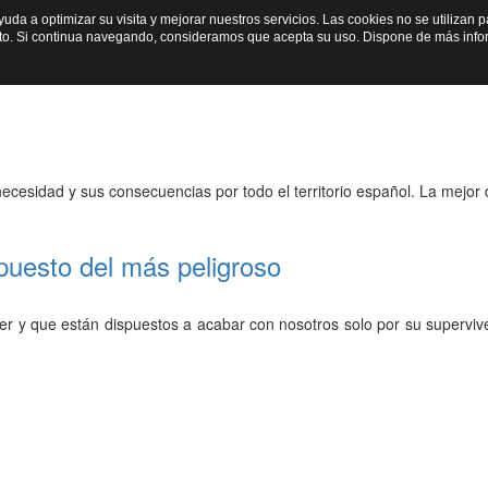
ayuda a optimizar su visita y mejorar nuestros servicios. Las cookies no se utiliza
io
Sobre Nosotros
Programas
Secciones
Cultura cientí
nto. Si continua navegando, consideramos que acepta su uso. Dispone de más inf
ecesidad y sus consecuencias por todo el territorio español. La mejor 
 puesto del más peligroso
 y que están dispuestos a acabar con nosotros solo por su superviven