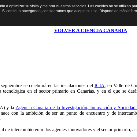
yuda a optimizar su visita y mejorar nuestros servicios. Las cookies no se utilizan 
o. Si continua navegando, consideramos que acepta su uso. Dispone de más infor
VOLVER A CIENCIA CANARIA
 septiembre se celebrará en las instalaciones del
ICIA
, en Valle de G
a tecnológica en el sector primario en Canarias, y en el que se dará
A) y la
Agencia Canaria de la Investigación, Innovación y Sociedad
con la ambición de ser un punto de encuentro y de intercambio
o.
e intercambio entre los agentes innovadores y el sector primario, así