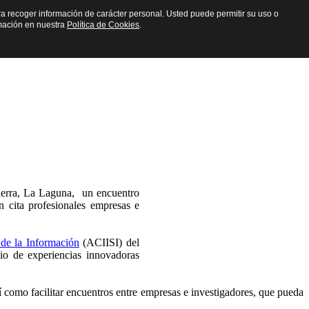
para recoger información de carácter personal. Usted puede permitir su uso o
mación en nuestra
Política de Cookies
.
uerra, La Laguna, un encuentro
n cita profesionales empresas e
 de la Información
(ACIISI) del
 de experiencias innovadoras
 como facilitar encuentros entre empresas e investigadores, que pueda