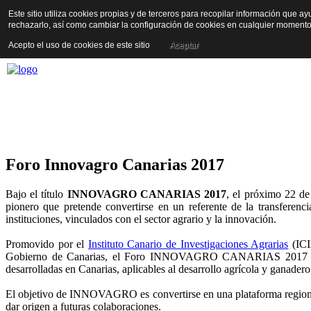
Este sitio utiliza cookies propias y de terceros para recopilar información que a
rechazarlo, así como cambiar la configuración de cookies en cualquier moment
Acepto el uso de cookies de este sitio
Aceptar
Foro Innovagro Canarias 2017
Bajo el título
INNOVAGRO CANARIAS 2017
, el próximo 22 de
pionero que pretende convertirse en un referente de la transferenci
instituciones, vinculados con el sector agrario y la innovación.
Promovido por el
Instituto Canario de Investigaciones Agrarias
(ICI
Gobierno de Canarias, el Foro INNOVAGRO CANARIAS 2017 nace 
desarrolladas en Canarias, aplicables al desarrollo agrícola y ganader
El objetivo de INNOVAGRO es convertirse en una plataforma regional d
dar origen a futuras colaboraciones.