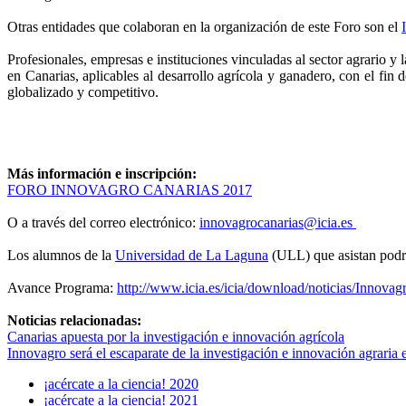
Otras entidades que colaboran en la organización de este Foro son el
Profesionales, empresas e instituciones vinculadas al sector agrario y
en Canarias, aplicables al desarrollo agrícola y ganadero, con el fin 
globalizado y competitivo.
Más información e inscripción:
FORO INNOVAGRO CANARIAS 2017
O a través del correo electrónico:
innovagrocanarias@icia.es
Los alumnos de la
Universidad de La Laguna
(ULL) que asistan podr
Avance Programa:
http://www.icia.es/icia/download/noticias/Innovag
Noticias relacionadas:
Canarias apuesta por la investigación e innovación agrícola
Innovagro será el escaparate de la investigación e innovación agraria
¡acércate a la ciencia! 2020
¡acércate a la ciencia! 2021